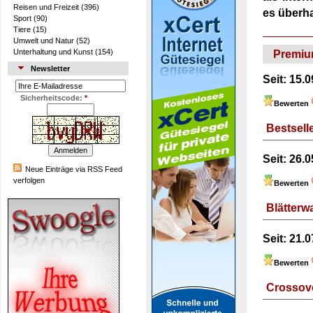
Reisen und Freizeit
(396)
es überha
Sport
(90)
Tiere
(15)
Umwelt und Natur
(52)
Unterhaltung und Kunst
(154)
Premiu
Newsletter
Seit:
15.0
Sicherheitscode:
*
Bewerten
Bestselle
Seit:
26.0
Neue Einträge via RSS Feed
verfolgen
Bewerten
Blätterwa
Seit:
21.0
Bewerten
Crossove