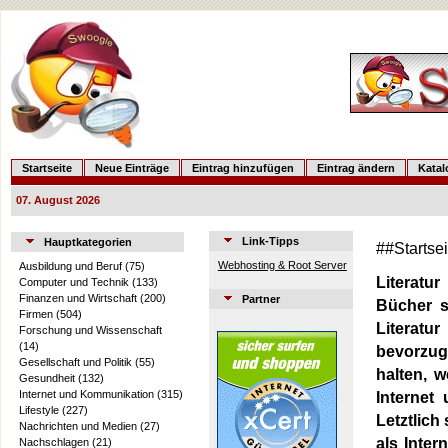
Startseite
Neue Einträge
Eintrag hinzufügen
Eintrag ändern
Kata
07. August 2026
Link-Tipps
Hauptkategorien
##Startse
Webhosting & Root Server
Ausbildung und Beruf
(75)
Literatur
Computer und Technik
(133)
Finanzen und Wirtschaft
(200)
Partner
Bücher s
Firmen
(504)
Literatu
Forschung und Wissenschaft
(14)
bevorzug
Gesellschaft und Politik
(55)
halten, w
Gesundheit
(132)
Internet und Kommunikation
(315)
Internet
Lifestyle
(227)
Letztlich
Nachrichten und Medien
(27)
als Inte
Nachschlagen
(21)