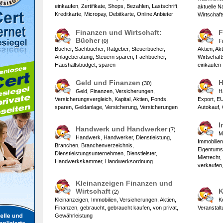
einkaufen, Zertifikate, Shops, Bezahlen, Lastschrift,
aktuelle N
Kreditkarte, Micropay, Debitkarte, Online Anbieter
Wirtschaf
Finanzen und Wirtschaft:
F
Bücher
(0)
F
Bücher, Sachbücher, Ratgeber, Steuerbücher,
Aktien, Ak
Anlageberatung, Steuern sparen, Fachbücher,
Wirtschaft
Haushaltsbudget, sparen
einkaufen
Geld und Finanzen
H
(30)
Geld, Finanzen, Versicherungen,
H
Versicherungsvergleich, Kapital, Aktien, Fonds,
Export, EU
sparen, Geldanlage, Versicherung, Versicherungen
Autokauf, 
I
Handwerk und Handwerker
(7)
M
Handwerk, Handwerker, Dienstleistung,
Immobilie
Branchen, Branchenverzeichnis,
Eigentums
Dienstleistungsunternehmen, Dienstleister,
Mietrecht,
Handwerkskammer, Handwerksordnung
verkaufen,
Kleinanzeigen Finanzen und
Wirtschaft
K
(2)
Kleinanzeigen, Immobilien, Versicherungen, Aktien,
K
Finanzen, gebraucht, gebraucht kaufen, von privat,
Veranstalt
Gewährleistung