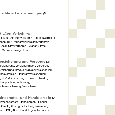
redite & Finanzierungen
(5)
traßen-Verkehr
(0)
utokauf, Straßenverkehr, Ordnungswidrigkeit,
ensburg, Ordungswidrigkeitenverfahren,
ßgeld, Strafverfahren, Straftat, Strafe,
hl, Gebrauchtwagenkauf
ersicherung und Vorsorge
(34)
ersicherung, Versicherungen, Vorsorge,
rsicherung, private Krankenversicherung,
ungsvergleich, Hausratsversicherung,
, KFZ-Versicherung, Kasko, Teilkasko,
 Haftpflichtversicherung,
utzversicherung, Versicheru
irtschafts- und Handelsrecht
(2)
irtschaftsrecht, Handelsrecht, Handel,
, GmbH, Aktiengesellschaft, Kaufmann,
ann, HGB, AktG, Handelsgesellschaften