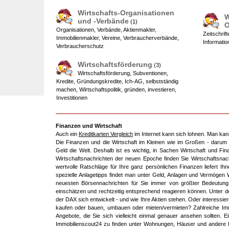
Wirtschafts-Organisationen
W
und -Verbände
(1)
O
Organisationen, Verbände, Aktienmakler,
Zeitschrif
Immobilienmakler, Vereine, Verbraucherverbände,
Informatio
Verbraucherschutz
Wirtschaftsförderung
(3)
Wirtschaftsförderung, Subventionen,
Kredite, Gründungskredite, Ich-AG, selbstständig
machen, Wirtschaftspolitik, gründen, investieren,
Investitionen
Finanzen und Wirtschaft
Auch ein
Kreditkarten Vergleich
im Internet kann sich lohnen. Man kann
Die Finanzen und die Wirtschaft im Kleinen wie im Großen - darum d
Geld die Welt. Deshalb ist es wichtig, in Sachen Wirtschaft und Fi
Wirtschaftsnachrichten der neuen Epoche finden Sie Wirtschaftsnac
wertvolle Ratschläge für Ihre ganz persönlichen Finanzen liefert I
spezielle Anlagetipps findet man unter Geld, Anlagen und Vermögen W
neuesten Börsennachrichten für Sie immer von größter Bedeutung,
einschätzen und rechtzeitig entsprechend reagieren können. Unter de
der DAX sich entwickelt - und wie Ihre Aktien stehen. Oder interessier
kaufen oder bauen, umbauen oder mieten/vermieten? Zahlreiche Imm
Angebote, die Sie sich vielleicht einmal genauer ansehen sollten. 
Immobilienscout24 zu finden unter Wohnungen, Häuser und andere Im