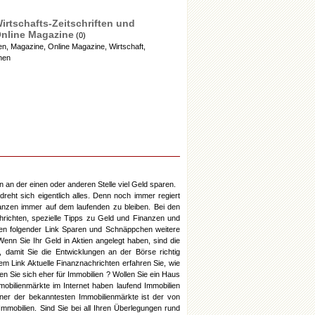
irtschafts-Zeitschriften und
nline Magazine
(0)
ten, Magazine, Online Magazine, Wirtschaft,
nen
 an der einen oder anderen Stelle viel Geld sparen.
reht sich eigentlich alles. Denn noch immer regiert
nanzen immer auf dem laufenden zu bleiben. Bei den
hrichten, spezielle Tipps zu Geld und Finanzen und
hnen folgender Link Sparen und Schnäppchen weitere
enn Sie Ihr Geld in Aktien angelegt haben, sind die
 damit Sie die Entwicklungen an der Börse richtig
m Link Aktuelle Finanznachrichten erfahren Sie, wie
en Sie sich eher für Immobilien ? Wollen Sie ein Haus
obilienmärkte im Internet haben laufend Immobilien
Einer der bekanntesten Immobilienmärkte ist der von
mobilien. Sind Sie bei all Ihren Überlegungen rund