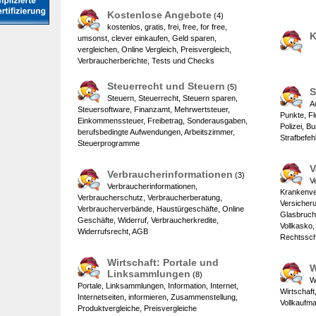
Kostenlose Angebote
(4)
kostenlos, gratis, frei, free, for free,
K
umsonst, clever einkaufen, Geld sparen,
vergleichen, Online Vergleich, Preisvergleich,
Verbraucherberichte, Tests und Checks
Steuerrecht und Steuern
(5)
S
Steuern, Steuerrecht, Steuern sparen,
A
Steuersoftware, Finanzamt, Mehrwertsteuer,
Punkte, Fl
Einkommenssteuer, Freibetrag, Sonderausgaben,
Polizei, Bu
berufsbedingte Aufwendungen, Arbeitszimmer,
Strafbefe
Steuerprogramme
V
Verbraucherinformationen
(3)
V
Verbraucherinformationen,
Krankenve
Verbraucherschutz, Verbraucherberatung,
Versicher
Verbraucherverbände, Haustürgeschäfte, Online
Glasbruch
Geschäfte, Widerruf, Verbraucherkredite,
Vollkasko,
Widerrufsrecht, AGB
Rechtssch
Wirtschaft: Portale und
W
Linksammlungen
(8)
W
Portale, Linksammlungen, Information, Internet,
Wirtschaft
Internetseiten, informieren, Zusammenstellung,
Vollkaufm
Produktvergleiche, Preisvergleiche