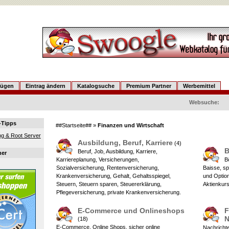
fügen
Eintrag ändern
Katalogsuche
Premium Partner
Werbemittel
Websuche:
-Tipps
##Startseite##
»
Finanzen und Wirtschaft
g & Root Server
Ausbildung, Beruf, Karriere
(4)
B
Beruf, Job, Ausbildung, Karriere,
ner
Karriereplanung, Versicherungen,
B
Sozialversicherung, Rentenversicherung,
Baisse, sp
Krankenversicherung, Gehalt, Gehaltsspiegel,
und Option
Steuern, Steuern sparen, Steuererklärung,
Aktienkur
Pflegeversicherung, private Krankenversicherung.
E-Commerce und Onlineshops
F
N
(18)
E-Commerce, Online Shops, sicher online
Nachrichte