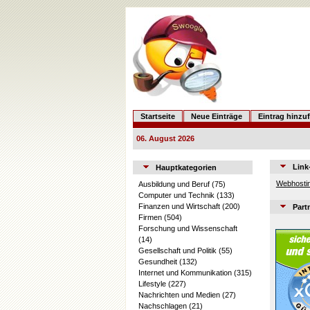
Startseite
Neue Einträge
Eintrag hinzu
06. August 2026
Link
Hauptkategorien
Webhostin
Ausbildung und Beruf
(75)
Computer und Technik
(133)
Finanzen und Wirtschaft
(200)
Part
Firmen
(504)
Forschung und Wissenschaft
(14)
Gesellschaft und Politik
(55)
Gesundheit
(132)
Internet und Kommunikation
(315)
Lifestyle
(227)
Nachrichten und Medien
(27)
Nachschlagen
(21)