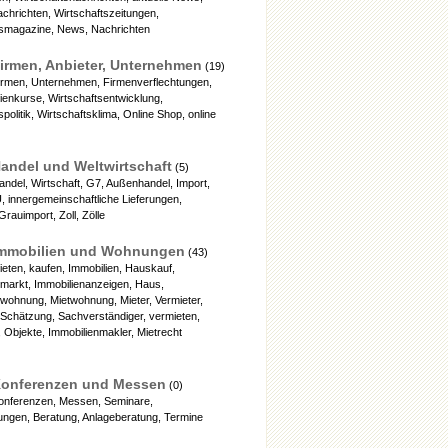
achrichten, Wirtschaftszeitungen,
tsmagazine, News, Nachrichten
irmen, Anbieter, Unternehmen
(19)
irmen, Unternehmen, Firmenverflechtungen,
tienkurse, Wirtschaftsentwicklung,
spolitik, Wirtschaftsklima, Online Shop, online
andel und Weltwirtschaft
(5)
andel, Wirtschaft, G7, Außenhandel, Import,
, innergemeinschaftliche Lieferungen,
Grauimport, Zoll, Zölle
mmobilien und Wohnungen
(43)
ieten, kaufen, Immobilien, Hauskauf,
nmarkt, Immobilienanzeigen, Haus,
wohnung, Mietwohnung, Mieter, Vermieter,
 Schätzung, Sachverständiger, vermieten,
 Objekte, Immobilienmakler, Mietrecht
onferenzen und Messen
(0)
onferenzen, Messen, Seminare,
ungen, Beratung, Anlageberatung, Termine