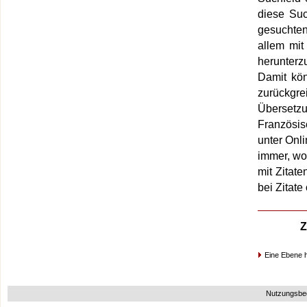
diese Su
gesuchten
allem mit
herunterz
Damit kön
zurückgre
Übersetz
Französis
unter Onl
immer, wo
mit Zitat
bei Zitat
Z
Eine Ebene 
Nutzungsbe