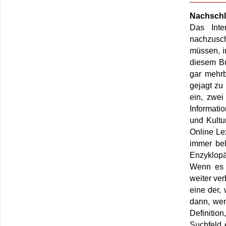
Nachsch
Das Inter
nachzusch
müssen, i
diesem Bu
gar mehrb
gejagt zu
ein, zwe
Informati
und Kultur
Online Le
immer bel
Enzyklopä
Wenn es 
weiter ver
eine der,
dann, wen
Definitio
Suchfeld 