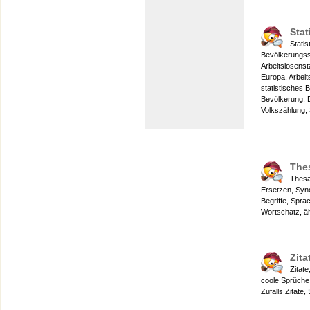
Stat
Statis
Bevölkerungsst
Arbeitslosenst
Europa, Arbeit
statistisches 
Bevölkerung, 
Volkszählung, 
The
Thesa
Ersetzen, Syn
Begriffe, Spra
Wortschatz, äh
Zita
Zitat
coole Sprüche
Zufalls Zitate,