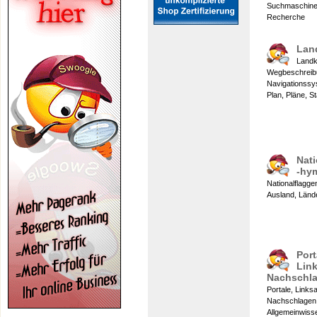
Suchmaschinen
Recherche
Lan
Landk
Wegbeschreibu
Navigationssy
Plan, Pläne, S
Nat
-hy
Nationalflagge
Ausland, Lände
Port
Lin
Nachschl
Portale, Links
Nachschlagen
Allgemeinwisse