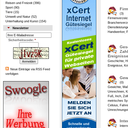
Reisen und Freizeit
(396)
Sport
(90)
Fir
Tiere
(15)
(3)
Umwelt und Natur
(52)
Firmenverzeic
Unterhaltung und Kunst
(154)
Branchenverze
Dienstleistunge
Newsletter
Handwerker, 
Sicherheitscode:
*
Ges
Zah
Ereigniss
Geschichte, Hi
Ereignisse, Kr
Neue Einträge via RSS Feed
verfolgen
Gew
(0)
Gewichte, Ma
Umrechnen, Kil
Fuß, Inch, Zol
metrisches Sys
Celsius, Fahre
Umrechnungst
Inte
Inter