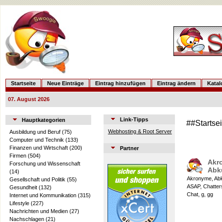
Startseite
Neue Einträge
Eintrag hinzufügen
Eintrag ändern
Kata
07. August 2026
Link-Tipps
Hauptkategorien
##Startse
Webhosting & Root Server
Ausbildung und Beruf
(75)
Computer und Technik
(133)
Finanzen und Wirtschaft
(200)
Partner
Firmen
(504)
Akr
Forschung und Wissenschaft
Abk
(14)
Akronyme, Abkü
Gesellschaft und Politik
(55)
ASAP, Chatter
Gesundheit
(132)
Chat, g, gg
Internet und Kommunikation
(315)
Lifestyle
(227)
Nachrichten und Medien
(27)
Nachschlagen
(21)