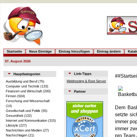
Startseite
Neue Einträge
Eintrag hinzufügen
Eintrag ändern
Kata
07. August 2026
Link-Tipps
Hauptkategorien
##Startse
Webhosting & Root Server
Ausbildung und Beruf
(75)
Computer und Technik
(133)
Finanzen und Wirtschaft
(200)
Partner
Firmen
(504)
Forschung und Wissenschaft
(14)
Dem Baske
Gesellschaft und Politik
(55)
setzte si
Gesundheit
(132)
Internet und Kommunikation
(315)
immer popu
Lifestyle
(227)
immer zwei
Nachrichten und Medien
(27)
pro Team a
Nachschlagen
(21)