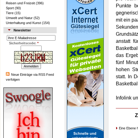
Reisen und Freizeit
(396)
Punkte b
Sport
(90)
gegnerisc
Tiere
(15)
Umwelt und Natur
(52)
mit ein p
Unterhaltung und Kunst
(154)
Sekunde
Newsletter
Grundsätz
anstatt f
Sicherheitscode:
*
Basketbal
das Ergeb
fünf Minu
hohen Ste
Neue Einträge via RSS Feed
statt. In 
verfolgen
Basketball
Infolink u
Z
Eine Ebene 