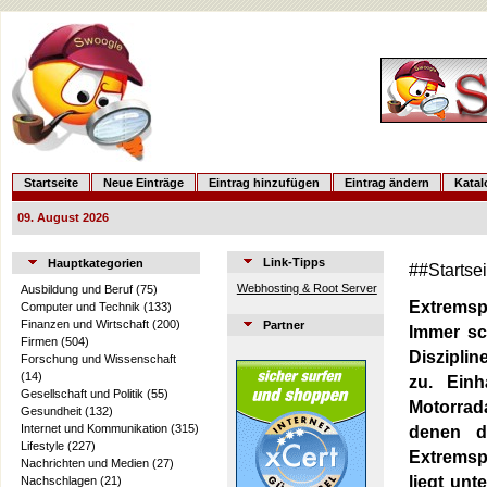
Startseite
Neue Einträge
Eintrag hinzufügen
Eintrag ändern
Kata
09. August 2026
Link-Tipps
Hauptkategorien
##Startse
Webhosting & Root Server
Ausbildung und Beruf
(75)
Extremsp
Computer und Technik
(133)
Finanzen und Wirtschaft
(200)
Partner
Immer sc
Firmen
(504)
Diszipli
Forschung und Wissenschaft
(14)
zu. Einh
Gesellschaft und Politik
(55)
Motorrada
Gesundheit
(132)
Internet und Kommunikation
(315)
denen di
Lifestyle
(227)
Extremspo
Nachrichten und Medien
(27)
liegt unt
Nachschlagen
(21)