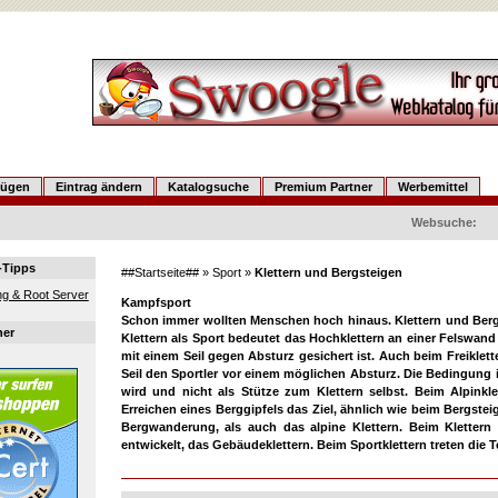
fügen
Eintrag ändern
Katalogsuche
Premium Partner
Werbemittel
Websuche:
-Tipps
##Startseite##
»
Sport
»
Klettern und Bergsteigen
g & Root Server
Kampfsport
Schon immer wollten Menschen hoch hinaus. Klettern und Bergs
ner
Klettern als Sport bedeutet das Hochklettern an einer Felswand
mit einem Seil gegen Absturz gesichert ist. Auch beim Freiklet
Seil den Sportler vor einem möglichen Absturz. Die Bedingung is
wird und nicht als Stütze zum Klettern selbst. Beim Alpinkle
Erreichen eines Berggipfels das Ziel, ähnlich wie beim Bergste
Bergwanderung, als auch das alpine Klettern. Beim Klettern
entwickelt, das Gebäudeklettern. Beim Sportklettern treten die Te