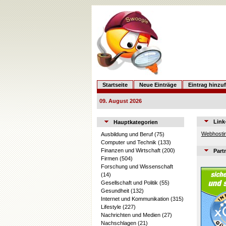
Startseite
Neue Einträge
Eintrag hinzu
09. August 2026
Link
Hauptkategorien
Webhostin
Ausbildung und Beruf
(75)
Computer und Technik
(133)
Finanzen und Wirtschaft
(200)
Part
Firmen
(504)
Forschung und Wissenschaft
(14)
Gesellschaft und Politik
(55)
Gesundheit
(132)
Internet und Kommunikation
(315)
Lifestyle
(227)
Nachrichten und Medien
(27)
Nachschlagen
(21)