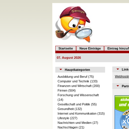
Startseite
Neue Einträge
Eintrag hinzu
07. August 2026
Link
Hauptkategorien
Webhostin
Ausbildung und Beruf
(75)
Computer und Technik
(133)
Finanzen und Wirtschaft
(200)
Part
Firmen
(504)
Forschung und Wissenschaft
(14)
Gesellschaft und Politik
(55)
Gesundheit
(132)
Internet und Kommunikation
(315)
Lifestyle
(227)
Nachrichten und Medien
(27)
Nachschlagen
(21)