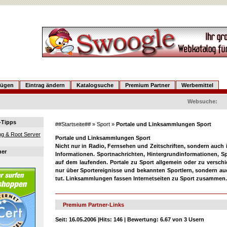
fügen
Eintrag ändern
Katalogsuche
Premium Partner
Werbemittel
Websuche:
-Tipps
##Startseite##
»
Sport
»
Portale und Linksammlungen Sport
g & Root Server
Portale und Linksammlungen Sport
Nicht nur in Radio, Fernsehen und Zeitschriften, sondern auch i
ner
Informationen. Sportnachrichten, Hintergrundinformationen, S
auf dem laufenden. Portale zu Sport allgemein oder zu versch
nur über Sportereignisse und bekannten Sportlern, sondern au
tut. Linksammlungen fassen Internetseiten zu Sport zusammen.
Premium Partner-Links
Seit:
16.05.2006 |
Hits:
146 |
Bewertung:
6.67 von 3 Usern