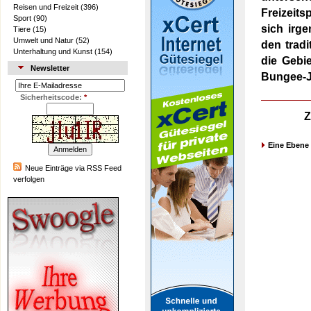
Reisen und Freizeit
(396)
Freizeit
Sport
(90)
sich irg
Tiere
(15)
Umwelt und Natur
(52)
den tradi
Unterhaltung und Kunst
(154)
die Gebie
Newsletter
Bungee-J
Sicherheitscode:
*
Z
Eine Ebene
Neue Einträge via RSS Feed
verfolgen