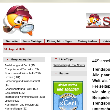
Startseite
Neue Einträge
Eintrag hinzufügen
Eintrag ändern
Kata
06. August 2026
Link-Tipps
Hauptkategorien
##Startse
Webhosting & Root Server
Ausbildung und Beruf
(75)
Trendspo
Computer und Technik
(133)
Finanzen und Wirtschaft
(200)
Partner
Alle paar
Firmen
(504)
Welt als 
Forschung und Wissenschaft
(14)
Freizeit
Gesellschaft und Politik
(55)
wie sie 
Gesundheit
(132)
Internet und Kommunikation
(315)
Beispiel
Lifestyle
(227)
Trendspo
Nachrichten und Medien
(27)
untersch
Nachschlagen
(21)