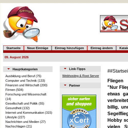
Startseite
Neue Einträge
Eintrag hinzufügen
Eintrag ändern
Kata
09. August 2026
Link-Tipps
Hauptkategorien
##Startse
Webhosting & Root Server
Ausbildung und Beruf
(75)
Fliegen
Computer und Technik
(133)
Finanzen und Wirtschaft
(200)
Partner
"Nur Fli
Firmen
(504)
etwas ga
Forschung und Wissenschaft
(14)
verbreite
Gesellschaft und Politik
(55)
billig, 
Gesundheit
(132)
Internet und Kommunikation
(315)
Segelfli
Lifestyle
(227)
Hobby sc
Nachrichten und Medien
(27)
vielen S
Nachschlagen
(21)