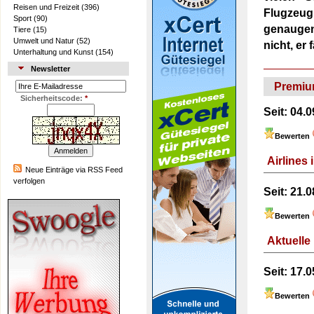
Reisen und Freizeit
(396)
Flugzeug
Sport
(90)
genaugen
Tiere
(15)
Umwelt und Natur
(52)
nicht, er f
Unterhaltung und Kunst
(154)
Newsletter
Premiu
Sicherheitscode:
*
Seit:
04.0
Bewerten
Airlines 
Neue Einträge via RSS Feed
verfolgen
Seit:
21.0
Bewerten
Aktuelle
Seit:
17.0
Bewerten