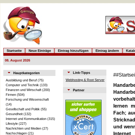
Startseite
Neue Einträge
Eintrag hinzufügen
Eintrag ändern
Kata
08. August 2026
Link-Tipps
Hauptkategorien
##Startse
Webhosting & Root Server
Ausbildung und Beruf
(75)
Handarbe
Computer und Technik
(133)
Finanzen und Wirtschaft
(200)
Partner
Handarbei
Firmen
(504)
vorbehal
Forschung und Wissenschaft
(14)
lernen m
Gesellschaft und Politik
(55)
Fach; au
Gesundheit
(132)
Internet und Kommunikation
(315)
Strickna
Lifestyle
(227)
und wenn
Nachrichten und Medien
(27)
Internet
Nachschlagen
(21)