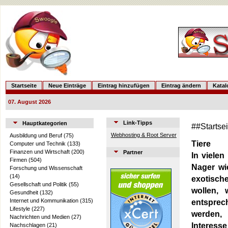
Startseite
Neue Einträge
Eintrag hinzufügen
Eintrag ändern
Kata
07. August 2026
Link-Tipps
Hauptkategorien
##Startse
Webhosting & Root Server
Ausbildung und Beruf
(75)
Tiere
Computer und Technik
(133)
Finanzen und Wirtschaft
(200)
Partner
In vielen
Firmen
(504)
Nager wi
Forschung und Wissenschaft
(14)
exotische
Gesellschaft und Politik
(55)
wollen, 
Gesundheit
(132)
Internet und Kommunikation
(315)
entsprec
Lifestyle
(227)
werden, 
Nachrichten und Medien
(27)
Interess
Nachschlagen
(21)