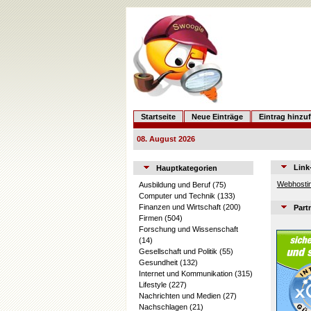
Startseite
Neue Einträge
Eintrag hinzu
08. August 2026
Link
Hauptkategorien
Webhostin
Ausbildung und Beruf
(75)
Computer und Technik
(133)
Finanzen und Wirtschaft
(200)
Part
Firmen
(504)
Forschung und Wissenschaft
(14)
Gesellschaft und Politik
(55)
Gesundheit
(132)
Internet und Kommunikation
(315)
Lifestyle
(227)
Nachrichten und Medien
(27)
Nachschlagen
(21)