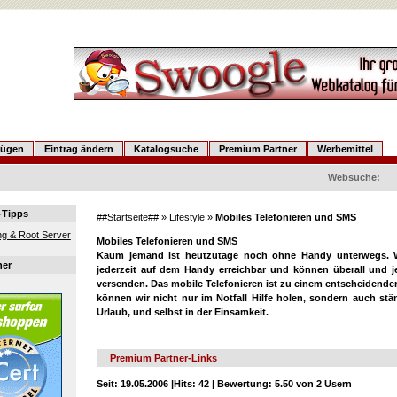
fügen
Eintrag ändern
Katalogsuche
Premium Partner
Werbemittel
Websuche:
-Tipps
##Startseite##
»
Lifestyle
»
Mobiles Telefonieren und SMS
g & Root Server
Mobiles Telefonieren und SMS
Kaum jemand ist heutzutage noch ohne Handy unterwegs. W
ner
jederzeit auf dem Handy erreichbar und können überall und je
versenden. Das mobile Telefonieren ist zu einem entscheidende
können wir nicht nur im Notfall Hilfe holen, sondern auch stän
Urlaub, und selbst in der Einsamkeit.
Premium Partner-Links
Seit:
19.05.2006 |
Hits:
42 |
Bewertung:
5.50 von 2 Usern