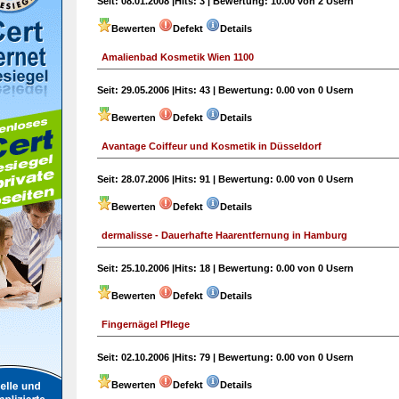
Seit:
08.01.2008 |
Hits:
3 |
Bewertung:
10.00 von 2 Usern
Bewerten
Defekt
Details
Amalienbad Kosmetik Wien 1100
Seit:
29.05.2006 |
Hits:
43 |
Bewertung:
0.00 von 0 Usern
Bewerten
Defekt
Details
Avantage Coiffeur und Kosmetik in Düsseldorf
Seit:
28.07.2006 |
Hits:
91 |
Bewertung:
0.00 von 0 Usern
Bewerten
Defekt
Details
dermalisse - Dauerhafte Haarentfernung in Hamburg
Seit:
25.10.2006 |
Hits:
18 |
Bewertung:
0.00 von 0 Usern
Bewerten
Defekt
Details
Fingernägel Pflege
Seit:
02.10.2006 |
Hits:
79 |
Bewertung:
0.00 von 0 Usern
Bewerten
Defekt
Details