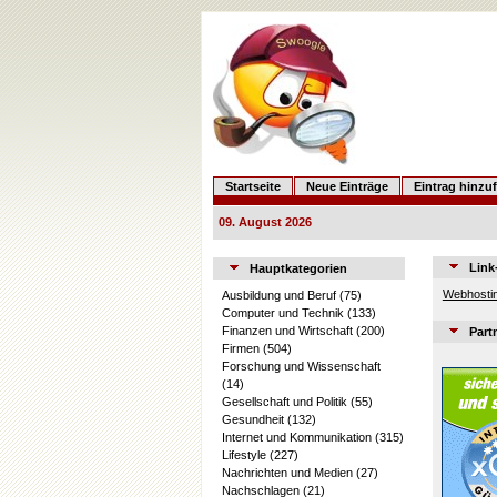
Startseite
Neue Einträge
Eintrag hinzu
09. August 2026
Link
Hauptkategorien
Webhostin
Ausbildung und Beruf
(75)
Computer und Technik
(133)
Finanzen und Wirtschaft
(200)
Part
Firmen
(504)
Forschung und Wissenschaft
(14)
Gesellschaft und Politik
(55)
Gesundheit
(132)
Internet und Kommunikation
(315)
Lifestyle
(227)
Nachrichten und Medien
(27)
Nachschlagen
(21)