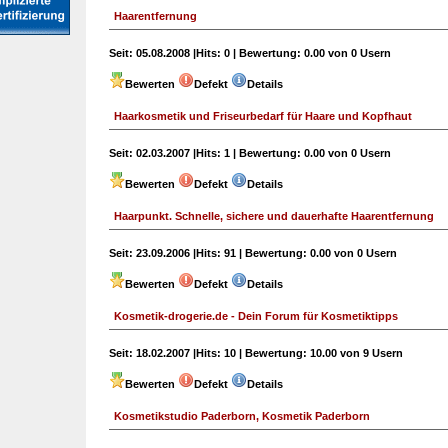
Haarentfernung
Seit:
05.08.2008 |
Hits:
0 |
Bewertung:
0.00 von 0 Usern
Bewerten
Defekt
Details
Haarkosmetik und Friseurbedarf für Haare und Kopfhaut
Seit:
02.03.2007 |
Hits:
1 |
Bewertung:
0.00 von 0 Usern
Bewerten
Defekt
Details
Haarpunkt. Schnelle, sichere und dauerhafte Haarentfernung
Seit:
23.09.2006 |
Hits:
91 |
Bewertung:
0.00 von 0 Usern
Bewerten
Defekt
Details
Kosmetik-drogerie.de - Dein Forum für Kosmetiktipps
Seit:
18.02.2007 |
Hits:
10 |
Bewertung:
10.00 von 9 Usern
Bewerten
Defekt
Details
Kosmetikstudio Paderborn, Kosmetik Paderborn