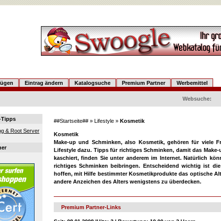
fügen
Eintrag ändern
Katalogsuche
Premium Partner
Werbemittel
Websuche:
-Tipps
##Startseite##
»
Lifestyle
»
Kosmetik
g & Root Server
Kosmetik
Make-up und Schminken, also Kosmetik, gehören für viele Fr
ner
Lifestyle dazu. Tipps für richtiges Schminken, damit das Make-
kaschiert, finden Sie unter anderem im Internet. Natürlich k
richtiges Schminken beibringen. Entscheidend wichtig ist di
hoffen, mit Hilfe bestimmter Kosmetikprodukte das optische A
andere Anzeichen des Alters wenigstens zu überdecken.
Premium Partner-Links