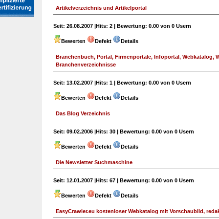
Artikelverzeichnis und Artikelportal
Seit:
26.08.2007 |
Hits:
2 |
Bewertung:
0.00 von 0 Usern
Bewerten
Defekt
Details
Branchenbuch, Portal, Firmenportale, Infoportal, Webkatalog, 
Branchenverzeichnisse
Seit:
13.02.2007 |
Hits:
1 |
Bewertung:
0.00 von 0 Usern
Bewerten
Defekt
Details
Das Blog Verzeichnis
Seit:
09.02.2006 |
Hits:
30 |
Bewertung:
0.00 von 0 Usern
Bewerten
Defekt
Details
Die Newsletter Suchmaschine
Seit:
12.01.2007 |
Hits:
67 |
Bewertung:
0.00 von 0 Usern
Bewerten
Defekt
Details
EasyCrawler.eu kostenloser Webkatalog mit Vorschaubild, redakt