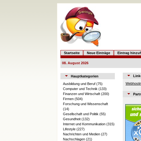
Startseite
Neue Einträge
Eintrag hinzu
08. August 2026
Link
Hauptkategorien
Webhostin
Ausbildung und Beruf
(75)
Computer und Technik
(133)
Finanzen und Wirtschaft
(200)
Part
Firmen
(504)
Forschung und Wissenschaft
(14)
Gesellschaft und Politik
(55)
Gesundheit
(132)
Internet und Kommunikation
(315)
Lifestyle
(227)
Nachrichten und Medien
(27)
Nachschlagen
(21)