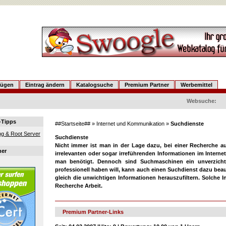
fügen
Eintrag ändern
Katalogsuche
Premium Partner
Werbemittel
Websuche:
-Tipps
##Startseite##
»
Internet und Kommunikation
»
Suchdienste
g & Root Server
Suchdienste
Nicht immer ist man in der Lage dazu, bei einer Recherche aus 
ner
irrelevanten oder sogar irreführenden Informationen im Internet
man benötigt. Dennoch sind Suchmaschinen ein unverzicht
professionell haben will, kann auch einen Suchdienst dazu be
gleich die unwichtigen Informationen herauszufiltern. Solche 
Recherche Arbeit.
Premium Partner-Links