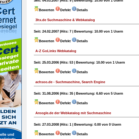
Seit:
04.03.2007 |
Hits:
9 |
Bewertung:
10.00 von 1 Usern
Bewerten
Defekt
Details
3hx.de Suchmaschine & Webkatalog
Seit:
24.02.2007 |
Hits:
7 |
Bewertung:
10.00 von 1 Usern
Bewerten
Defekt
Details
A-Z GoLinks Webkatalog
Seit:
25.03.2006 |
Hits:
53 |
Bewertung:
10.00 von 1 Usern
Bewerten
Defekt
Details
achsoo.de - Suchmaschine, Search Engine
Seit:
31.08.2006 |
Hits:
35 |
Bewertung:
6.60 von 5 Usern
Bewerten
Defekt
Details
Aroogle.de der Webkatalog mit Suchmaschine
Seit:
27.03.2008 |
Hits:
1 |
Bewertung:
0.00 von 0 Usern
Bewerten
Defekt
Details