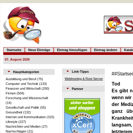
Startseite
Neue Einträge
Eintrag hinzufügen
Eintrag ändern
Kata
07. August 2026
Link-Tipps
Hauptkategorien
##Startse
Webhosting & Root Server
Ausbildung und Beruf
(75)
Tod
Computer und Technik
(133)
Finanzen und Wirtschaft
(200)
Partner
Es gibt 
Firmen
(504)
wenn wir 
Forschung und Wissenschaft
(14)
der Medi
Gesellschaft und Politik
(55)
ganz übe
Gesundheit
(132)
Internet und Kommunikation
(315)
Krankhei
Lifestyle
(227)
langsam,
Nachrichten und Medien
(27)
letzter
Nachschlagen
(21)