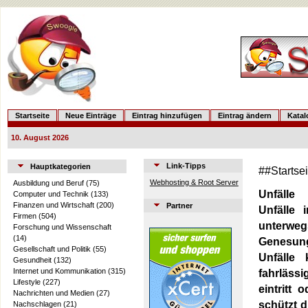
Startseite
Neue Einträge
Eintrag hinzufügen
Eintrag ändern
Kata
10. August 2026
Link-Tipps
Hauptkategorien
##Startse
Webhosting & Root Server
Ausbildung und Beruf
(75)
Unfälle
Computer und Technik
(133)
Finanzen und Wirtschaft
(200)
Partner
Unfälle 
Firmen
(504)
unterweg
Forschung und Wissenschaft
(14)
Genesung
Gesellschaft und Politik
(55)
Unfälle 
Gesundheit
(132)
Internet und Kommunikation
(315)
fahrlässi
Lifestyle
(227)
eintritt 
Nachrichten und Medien
(27)
schützt d
Nachschlagen
(21)