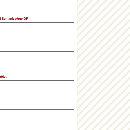
nd Schlank ohne OP
ebiet