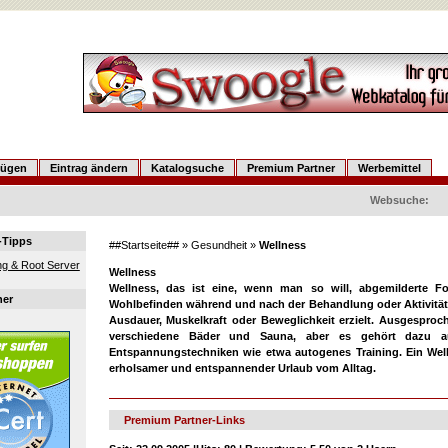
fügen
Eintrag ändern
Katalogsuche
Premium Partner
Werbemittel
Websuche:
-Tipps
##Startseite##
»
Gesundheit
»
Wellness
g & Root Server
Wellness
Wellness, das ist eine, wenn man so will, abgemilderte 
ner
Wohlbefinden während und nach der Behandlung oder Aktivität le
Ausdauer, Muskelkraft oder Beweglichkeit erzielt. Ausgespro
verschiedene Bäder und Sauna, aber es gehört dazu a
Entspannungstechniken wie etwa autogenes Training. Ein Wellne
erholsamer und entspannender Urlaub vom Alltag.
Premium Partner-Links