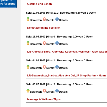
Gesund und Schön
Seit:
10.05.2006 |
Hits:
101 |
Bewertung:
5.50 von 2 Usern
Bewerten
Defekt
Details
Kerastase online bestellen
Seit:
18.05.2007 |
Hits:
0 |
Bewertung:
0.00 von 0 Usern
Bewerten
Defekt
Details
LR-Aloevera-Shop, Aloe Vera, Kosmetik, Wellness - Aloe Vera 
Seit:
04.02.2007 |
Hits:
1 |
Bewertung:
0.00 von 0 Usern
Bewerten
Defekt
Details
LR-Beautyshop,Starbox,Aloe Vera Gel,LR Shop,Parfum - Home
Seit:
03.07.2007 |
Hits:
2 |
Bewertung:
0.00 von 0 Usern
Bewerten
Defekt
Details
Massage & Wellness Tipps