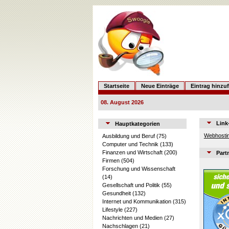
Startseite
Neue Einträge
Eintrag hinzu
08. August 2026
Link
Hauptkategorien
Webhostin
Ausbildung und Beruf
(75)
Computer und Technik
(133)
Finanzen und Wirtschaft
(200)
Part
Firmen
(504)
Forschung und Wissenschaft
(14)
Gesellschaft und Politik
(55)
Gesundheit
(132)
Internet und Kommunikation
(315)
Lifestyle
(227)
Nachrichten und Medien
(27)
Nachschlagen
(21)