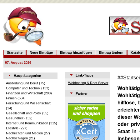
Startseite
Neue Einträge
Eintrag hinzufügen
Eintrag ändern
Kata
07. August 2026
Link-Tipps
Hauptkategorien
##Startse
Webhosting & Root Server
Ausbildung und Beruf
(75)
Wohltätig
Computer und Technik
(133)
Finanzen und Wirtschaft
(200)
Partner
Wohltätig
Firmen
(504)
hilflose
Forschung und Wissenschaft
(14)
erleichte
Gesellschaft und Politik
(55)
dieser W
Gesundheit
(132)
Internet und Kommunikation
(315)
oder pri
Lifestyle
(227)
Staat in
Nachrichten und Medien
(27)
Insbesond
Nachschlagen
(21)