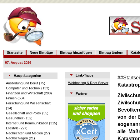
Startseite
Neue Einträge
Eintrag hinzufügen
Eintrag ändern
Kata
07. August 2026
Link-Tipps
Hauptkategorien
##Startse
Webhosting & Root Server
Ausbildung und Beruf
(75)
Katastro
Computer und Technik
(133)
Finanzen und Wirtschaft
(200)
Partner
Zivilschu
Firmen
(504)
Zivilsch
Forschung und Wissenschaft
(14)
Bevölkeru
Gesellschaft und Politik
(55)
von der 
Gesundheit
(132)
Internet und Kommunikation
(315)
sogenann
Lifestyle
(227)
alle Maß
Nachrichten und Medien
(27)
Katastro
Nachschlagen
(21)