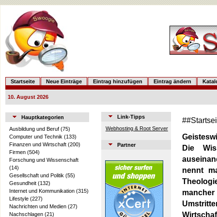
Startseite
Neue Einträge
Eintrag hinzufügen
Eintrag ändern
Kata
10. August 2026
Link-Tipps
Hauptkategorien
##Startse
Webhosting & Root Server
Ausbildung und Beruf
(75)
Geistesw
Computer und Technik
(133)
Finanzen und Wirtschaft
(200)
Partner
Die Wis
Firmen
(504)
auseinan
Forschung und Wissenschaft
(14)
nennt ma
Gesellschaft und Politik
(55)
Theologi
Gesundheit
(132)
Internet und Kommunikation
(315)
mancher 
Lifestyle
(227)
Umstrit
Nachrichten und Medien
(27)
Wirtscha
Nachschlagen
(21)