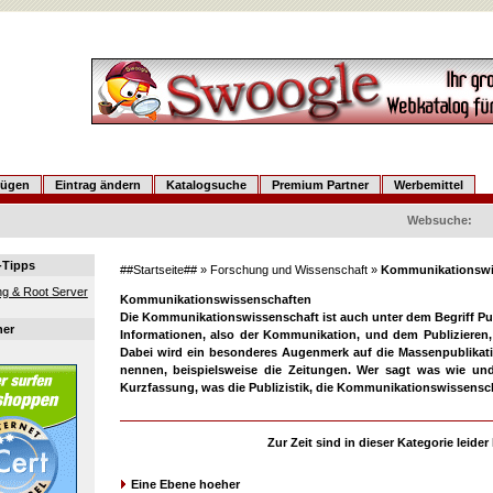
fügen
Eintrag ändern
Katalogsuche
Premium Partner
Werbemittel
Websuche:
-Tipps
##Startseite##
»
Forschung und Wissenschaft
»
Kommunikationswi
g & Root Server
Kommunikationswissenschaften
Die Kommunikationswissenschaft ist auch unter dem Begriff Publ
ner
Informationen, also der Kommunikation, und dem Publizieren, 
Dabei wird ein besonderes Augenmerk auf die Massenpublikati
nennen, beispielsweise die Zeitungen. Wer sagt was wie un
Kurzfassung, was die Publizistik, die Kommunikationswissensch
Zur Zeit sind in dieser Kategorie leide
Eine Ebene hoeher