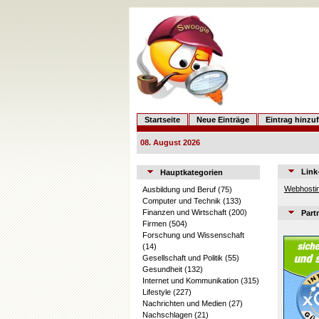
Startseite
Neue Einträge
Eintrag hinzu
08. August 2026
Link
Hauptkategorien
Webhostin
Ausbildung und Beruf
(75)
Computer und Technik
(133)
Finanzen und Wirtschaft
(200)
Part
Firmen
(504)
Forschung und Wissenschaft
(14)
Gesellschaft und Politik
(55)
Gesundheit
(132)
Internet und Kommunikation
(315)
Lifestyle
(227)
Nachrichten und Medien
(27)
Nachschlagen
(21)