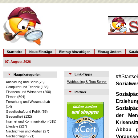
Startseite
Neue Einträge
Eintrag hinzufügen
Eintrag ändern
Kata
07. August 2026
Link-Tipps
Hauptkategorien
##Startse
Webhosting & Root Server
Ausbildung und Beruf
(75)
Sozialwe
Computer und Technik
(133)
Finanzen und Wirtschaft
(200)
Partner
Sozialpä
Firmen
(504)
Erziehung
Forschung und Wissenschaft
(14)
Sozialpäd
Gesellschaft und Politik
(55)
der Men
Gesundheit
(132)
Internet und Kommunikation
(315)
Krisensi
Lifestyle
(227)
Abbau ge
Nachrichten und Medien
(27)
Vorausse
Nachschlagen
(21)