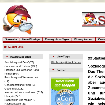
Startseite
Neue Einträge
Eintrag hinzufügen
Eintrag ändern
Kata
10. August 2026
Link-Tipps
Hauptkategorien
##Startse
Webhosting & Root Server
Ausbildung und Beruf
(75)
Soziologi
Computer und Technik
(133)
Finanzen und Wirtschaft
(200)
Partner
Das Thema
Firmen
(504)
die Sozi
Forschung und Wissenschaft
(14)
aber au
Gesellschaft und Politik
(55)
Zusammen
Gesundheit
(132)
Internet und Kommunikation
(315)
und für
Lifestyle
(227)
Sozialwis
Nachrichten und Medien
(27)
wie beis
Nachschlagen
(21)