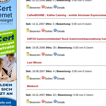
Seit:
02.03.2008 |
Hits:
0 |
Bewertung:
0.00 von 0 Usern
Bewerten
Defekt
Details
CaffeeBOHNE - Kaffee Catering - mobile Airstream Espressobar,
Seit:
14.11.2007 |
Hits:
3 |
Bewertung:
0.00 von 0 Usern
Bewerten
Defekt
Details
GMT24 Gastronomiebedarf Stuck Gastronomieausstattung Gas
Seit:
19.05.2006 |
Hits:
35 |
Bewertung:
0.00 von 0 Usern
Bewerten
Defekt
Details
Last Minute
Seit:
18.08.2007 |
Hits:
4 |
Bewertung:
0.00 von 0 Usern
Bewerten
Defekt
Details
Mietkoch
Seit:
16.01.2007 |
Hits:
62 |
Bewertung:
5.00 von 2 Usern
Bewerten
Defekt
Details