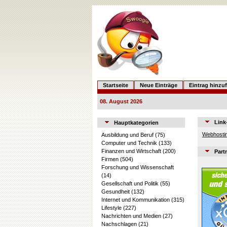
Startseite
Neue Einträge
Eintrag hinzu
08. August 2026
Link
Hauptkategorien
Webhostin
Ausbildung und Beruf
(75)
Computer und Technik
(133)
Finanzen und Wirtschaft
(200)
Part
Firmen
(504)
Forschung und Wissenschaft
(14)
Gesellschaft und Politik
(55)
Gesundheit
(132)
Internet und Kommunikation
(315)
Lifestyle
(227)
Nachrichten und Medien
(27)
Nachschlagen
(21)