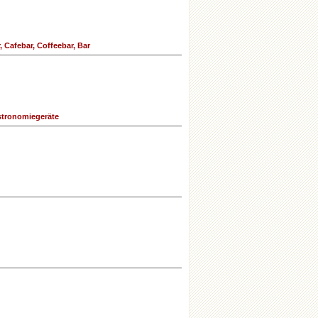
 Cafebar, Coffeebar, Bar
tronomiegeräte