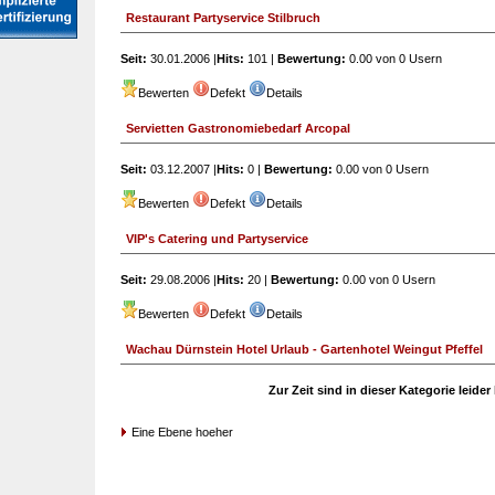
Restaurant Partyservice Stilbruch
Seit:
30.01.2006 |
Hits:
101 |
Bewertung:
0.00 von 0 Usern
Bewerten
Defekt
Details
Servietten Gastronomiebedarf Arcopal
Seit:
03.12.2007 |
Hits:
0 |
Bewertung:
0.00 von 0 Usern
Bewerten
Defekt
Details
VIP's Catering und Partyservice
Seit:
29.08.2006 |
Hits:
20 |
Bewertung:
0.00 von 0 Usern
Bewerten
Defekt
Details
Wachau Dürnstein Hotel Urlaub - Gartenhotel Weingut Pfeffel
Zur Zeit sind in dieser Kategorie leide
Eine Ebene hoeher