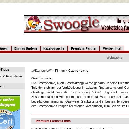
fügen
Eintrag ändern
Katalogsuche
Premium Partner
Werbemittel
Websuche:
-Tipps
##Startseite##
»
Firmen
»
Gastronomie
g & Root Server
Gastronomie
Die Gastronomie, auch Gaststättengewerbe genannt, ist eine Dienstl
ner
Teil, der sich mit der Verköstigung in Lokalen, Restaurants und Gas
allerdings nicht von der Bezeichnung "Gast" abgeleitet, so
Zusammenstellung von gastris und nomos ist, was übersetzt "d
betreibt, den nennt man Gastwirte. Gastwirte sind in bestimmten Beru
der Gastronomie strengen rechtlichen Vorschriften, zum Beispiel im Hi
Premium Partner-Links