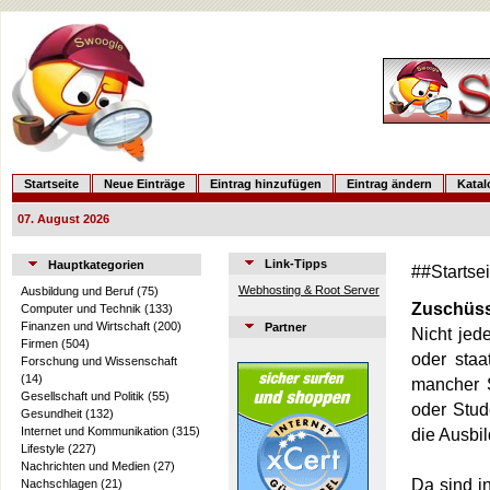
Startseite
Neue Einträge
Eintrag hinzufügen
Eintrag ändern
Kata
07. August 2026
Link-Tipps
Hauptkategorien
##Startse
Webhosting & Root Server
Ausbildung und Beruf
(75)
Zuschüss
Computer und Technik
(133)
Finanzen und Wirtschaft
(200)
Partner
Nicht jed
Firmen
(504)
oder staa
Forschung und Wissenschaft
(14)
mancher 
Gesellschaft und Politik
(55)
oder Stud
Gesundheit
(132)
Internet und Kommunikation
(315)
die Ausbil
Lifestyle
(227)
Nachrichten und Medien
(27)
Da sind i
Nachschlagen
(21)