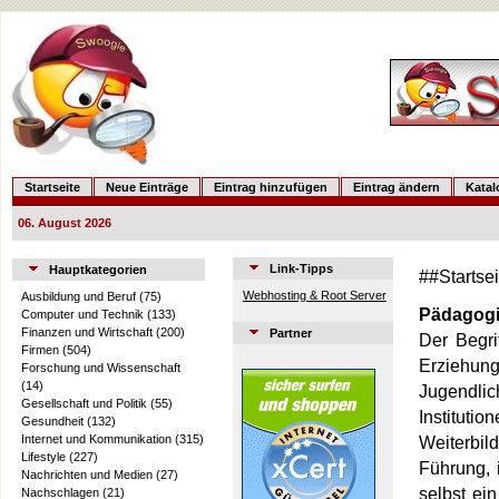
Startseite
Neue Einträge
Eintrag hinzufügen
Eintrag ändern
Kata
06. August 2026
Link-Tipps
Hauptkategorien
##Startse
Webhosting & Root Server
Ausbildung und Beruf
(75)
Pädagog
Computer und Technik
(133)
Finanzen und Wirtschaft
(200)
Partner
Der Begr
Firmen
(504)
Erziehun
Forschung und Wissenschaft
(14)
Jugendlic
Gesellschaft und Politik
(55)
Institut
Gesundheit
(132)
Internet und Kommunikation
(315)
Weiterbil
Lifestyle
(227)
Führung, 
Nachrichten und Medien
(27)
selbst ei
Nachschlagen
(21)