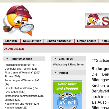
Startseite
Neue Einträge
Eintrag hinzufügen
Eintrag ändern
Kata
09. August 2026
Link-Tipps
Hauptkategorien
##Startse
Webhosting & Root Server
Ausbildung und Beruf
(75)
Bildungs
Computer und Technik
(133)
Finanzen und Wirtschaft
(200)
Partner
Die Beru
Firmen
(504)
Bildungse
Forschung und Wissenschaft
(14)
Kirchen 
Gesellschaft und Politik
(55)
Berufsver
Gesundheit
(132)
Internet und Kommunikation
(315)
noch imme
Lifestyle
(227)
als Ausbi
Nachrichten und Medien
(27)
Bildungsw
Nachschlagen
(21)