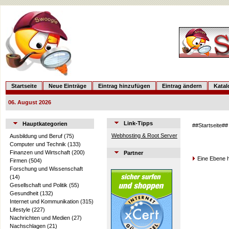
Startseite
Neue Einträge
Eintrag hinzufügen
Eintrag ändern
Kata
06. August 2026
Link-Tipps
Hauptkategorien
##Startseite##
Webhosting & Root Server
Ausbildung und Beruf
(75)
Computer und Technik
(133)
Finanzen und Wirtschaft
(200)
Partner
Eine Ebene 
Firmen
(504)
Forschung und Wissenschaft
(14)
Gesellschaft und Politik
(55)
Gesundheit
(132)
Internet und Kommunikation
(315)
Lifestyle
(227)
Nachrichten und Medien
(27)
Nachschlagen
(21)