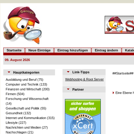
Startseite
Neue Einträge
Eintrag hinzufügen
Eintrag ändern
Kata
09. August 2026
Link-Tipps
Hauptkategorien
##Startseite##
Webhosting & Root Server
Ausbildung und Beruf
(75)
Computer und Technik
(133)
Finanzen und Wirtschaft
(200)
Partner
Eine Ebene 
Firmen
(504)
Forschung und Wissenschaft
(14)
Gesellschaft und Politik
(55)
Gesundheit
(132)
Internet und Kommunikation
(315)
Lifestyle
(227)
Nachrichten und Medien
(27)
Nachschlagen
(21)