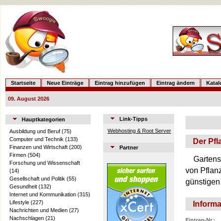
Startseite
Neue Einträge
Eintrag hinzufügen
Eintrag ändern
Kata
09. August 2026
Link-Tipps
Hauptkategorien
Webhosting & Root Server
Ausbildung und Beruf
(75)
Computer und Technik
(133)
Der Pf
Finanzen und Wirtschaft
(200)
Partner
Firmen
(504)
Gartens
Forschung und Wissenschaft
von Pflan
(14)
Gesellschaft und Politik
(55)
günstigen 
Gesundheit
(132)
Internet und Kommunikation
(315)
Lifestyle
(227)
Informa
Nachrichten und Medien
(27)
Nachschlagen
(21)
Eintrag-Nr.: