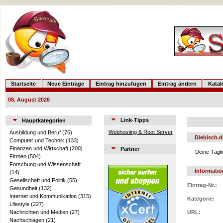
Startseite
Neue Einträge
Eintrag hinzufügen
Eintrag ändern
Kata
08. August 2026
Link-Tipps
Hauptkategorien
Webhosting & Root Server
Ausbildung und Beruf
(75)
Diebisch.d
Computer und Technik
(133)
Finanzen und Wirtschaft
(200)
Partner
Deine Tägl
Firmen
(504)
Forschung und Wissenschaft
Informati
(14)
Gesellschaft und Politik
(55)
Eintrag-Nr.:
Gesundheit
(132)
Internet und Kommunikation
(315)
Kategorie:
Lifestyle
(227)
Nachrichten und Medien
(27)
URL:
Nachschlagen
(21)