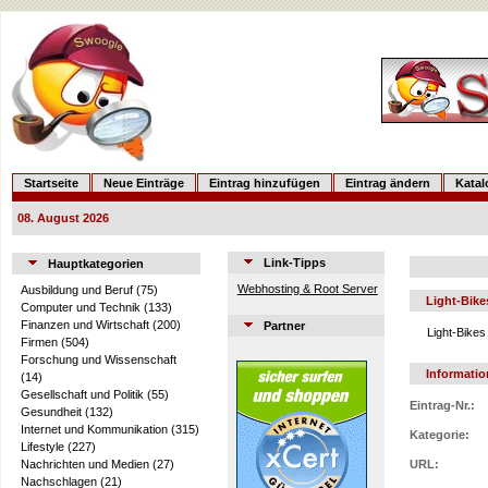
Startseite
Neue Einträge
Eintrag hinzufügen
Eintrag ändern
Kata
08. August 2026
Link-Tipps
Hauptkategorien
Webhosting & Root Server
Ausbildung und Beruf
(75)
Light-Bike
Computer und Technik
(133)
Finanzen und Wirtschaft
(200)
Partner
Light-Bikes
Firmen
(504)
Forschung und Wissenschaft
Informati
(14)
Gesellschaft und Politik
(55)
Eintrag-Nr.:
Gesundheit
(132)
Internet und Kommunikation
(315)
Kategorie:
Lifestyle
(227)
Nachrichten und Medien
(27)
URL:
Nachschlagen
(21)