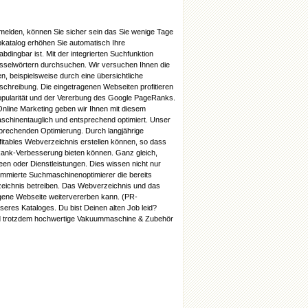
melden, können Sie sicher sein das Sie wenige Tage
ebkatalog erhöhen Sie automatisch Ihre
bdingbar ist. Mit der integrierten Suchfunktion
üsselwörtern durchsuchen. Wir versuchen Ihnen die
 beispielsweise durch eine übersichtliche
schreibung. Die eingetragenen Webseiten profitieren
popularität und der Vererbung des Google PageRanks.
nline Marketing geben wir Ihnen mit diesem
schinentauglich und entsprechend optimiert. Unser
sprechenden Optimierung. Durch langjährige
itables Webverzeichnis erstellen können, so dass
ank-Verbesserung bieten können. Ganz gleich,
en oder Dienstleistungen. Dies wissen nicht nur
mmierte Suchmaschinenoptimierer die bereits
erzeichnis betreiben. Das Webverzeichnis und das
agene Webseite weitervererben kann. (PR-
eres Kataloges. Du bist Deinen alten Job leid?
nd trotzdem hochwertige
Vakuummaschine & Zubehör