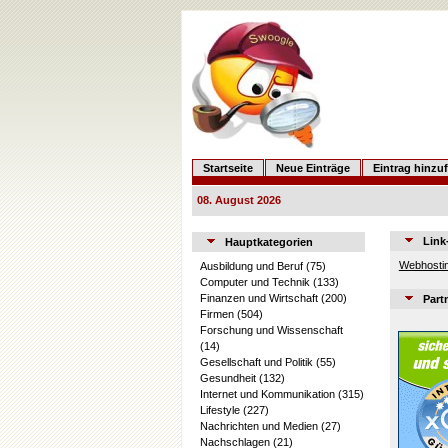
Startseite
Neue Einträge
Eintrag hinzu
08. August 2026
Link
Hauptkategorien
Webhostin
Ausbildung und Beruf
(75)
Computer und Technik
(133)
Finanzen und Wirtschaft
(200)
Part
Firmen
(504)
Forschung und Wissenschaft
(14)
Gesellschaft und Politik
(55)
Gesundheit
(132)
Internet und Kommunikation
(315)
Lifestyle
(227)
Nachrichten und Medien
(27)
Nachschlagen
(21)