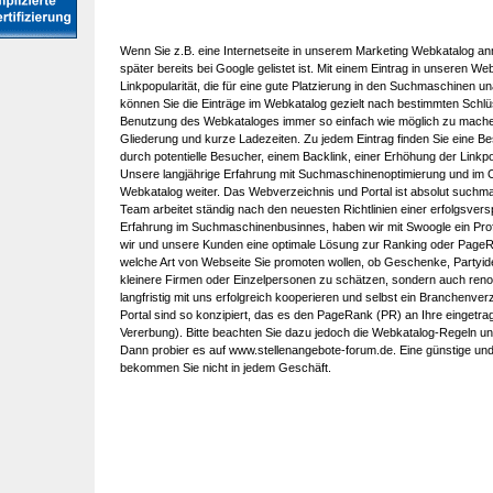
Wenn Sie z.B. eine Internetseite in unserem Marketing Webkatalog an
später bereits bei Google gelistet ist. Mit einem Eintrag in unseren W
Linkpopularität, die für eine gute Platzierung in den Suchmaschinen una
können Sie die Einträge im Webkatalog gezielt nach bestimmten Schl
Benutzung des Webkataloges immer so einfach wie möglich zu machen,
Gliederung und kurze Ladezeiten. Zu jedem Eintrag finden Sie eine Be
durch potentielle Besucher, einem Backlink, einer Erhöhung der Link
Unsere langjährige Erfahrung mit Suchmaschinenoptimierung und im O
Webkatalog weiter. Das Webverzeichnis und Portal ist absolut suchma
Team arbeitet ständig nach den neuesten Richtlinien einer erfolgsver
Erfahrung im Suchmaschinenbusinnes, haben wir mit Swoogle ein Prof
wir und unsere Kunden eine optimale Lösung zur Ranking oder PageR
welche Art von Webseite Sie promoten wollen, ob Geschenke, Partyide
kleinere Firmen oder Einzelpersonen zu schätzen, sondern auch reno
langfristig mit uns erfolgreich kooperieren und selbst ein Branchenv
Portal sind so konzipiert, das es den PageRank (PR) an Ihre eingetr
Vererbung). Bitte beachten Sie dazu jedoch die Webkatalog-Regeln uns
Dann probier es auf
www.stellenangebote-forum.de
. Eine günstige u
bekommen Sie nicht in jedem Geschäft.