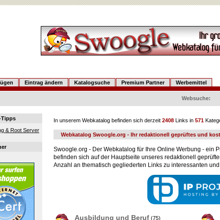
fügen
Eintrag ändern
Katalogsuche
Premium Partner
Werbemittel
Websuche:
-Tipps
In unserem Webkatalog befinden sich derzeit
2408
Links in
571
Katego
g & Root Server
Webkatalog Swoogle.org - Ihr redaktionell geprüftes und kos
ner
Swoogle.org - Der Webkatalog für Ihre Online Werbung - ein P
befinden sich auf der Hauptseite unseres redaktionell geprüft
Anzahl an thematisch gegliederten Links zu interessanten und
Ausbildung und Beruf
(75)